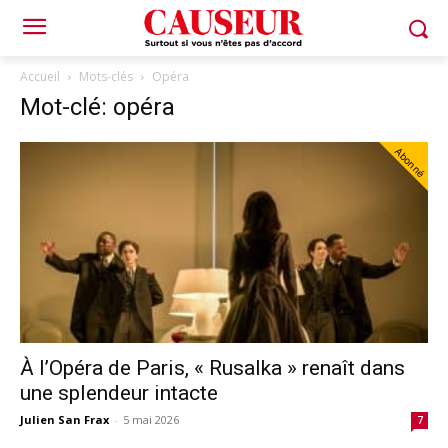
Accueil
Mots-clés
Opéra
Mot-clé: opéra
Abonné
À l’Opéra de Paris, « Rusalka » renaît dans
une splendeur intacte
Julien San Frax
-
5 mai 2026
7