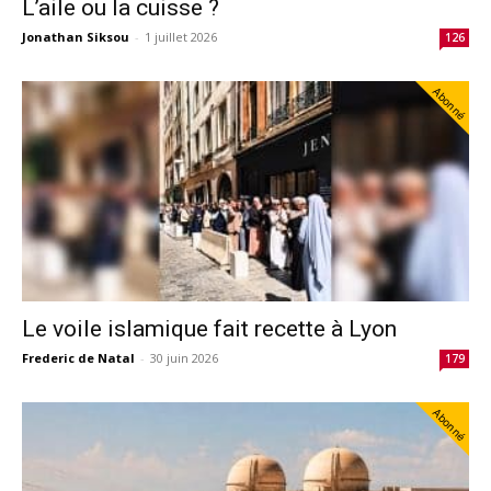
L’aile ou la cuisse ?
Jonathan Siksou
-
1 juillet 2026
126
Abonné
Le voile islamique fait recette à Lyon
Frederic de Natal
-
30 juin 2026
179
Abonné