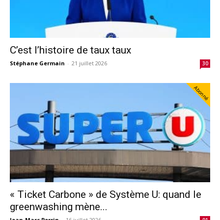
C’est l’histoire de taux taux
Stéphane Germain
-
21 juillet 2026
30
Abonné
« Ticket Carbone » de Système U: quand le
greenwashing mène...
Jean-Marc Perrin
-
16 juillet 2026
91