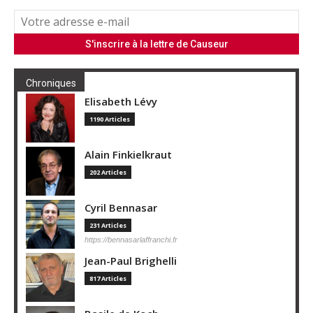
Chroniques
Elisabeth Lévy
1190 Articles
Alain Finkielkraut
202 Articles
Cyril Bennasar
231 Articles
https://bennasarlaffranchi.fr
Jean-Paul Brighelli
817 Articles