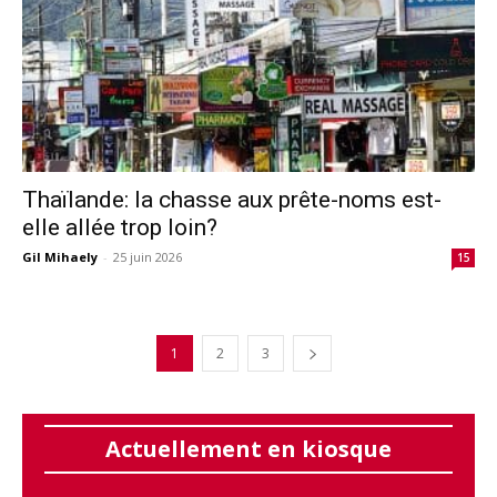
Thaïlande: la chasse aux prête-noms est-
elle allée trop loin?
Gil Mihaely
-
25 juin 2026
15
1
2
3
Actuellement en kiosque