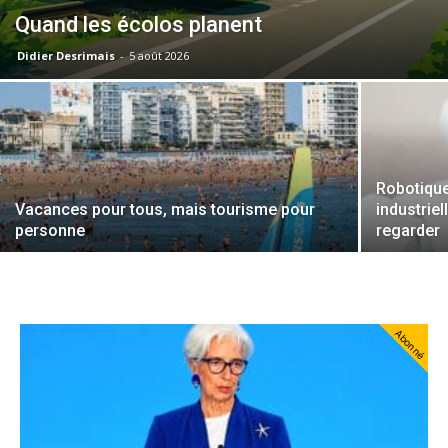
Quand les écolos planent
Didier Desrimais
-
5 août 2026
Robotique
Vacances pour tous, mais tourisme pour
industrie
personne
regarder
Abonné