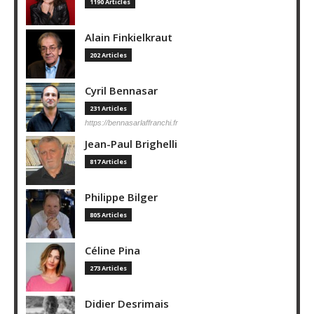
1190 Articles
Alain Finkielkraut
202 Articles
Cyril Bennasar
231 Articles
https://bennasarlaffranchi.fr
Jean-Paul Brighelli
817 Articles
Philippe Bilger
805 Articles
Céline Pina
273 Articles
Didier Desrimais