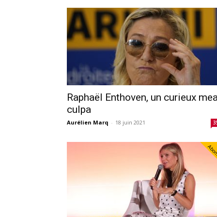
Raphaël Enthoven, un curieux me
culpa
Aurélien Marq
-
18 juin 2021
3
Abo