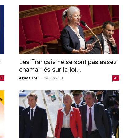
a
Les Français ne se sont pas assez
chamaillés sur la loi...
Agnès Thill
-
14 juin 2021
56
43
nné