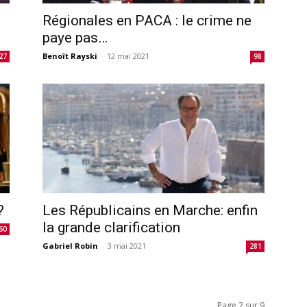
Régionales en PACA : le crime ne
paye pas…
Benoît Rayski
-
12 mai 2021
27
98
?
Les Républicains en Marche: enfin
la grande clarification
60
Gabriel Robin
-
3 mai 2021
281
Page 2 sur 9