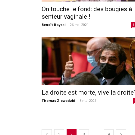
On touche le fond: des bougies à
senteur vaginale !
Benoît Rayski
-
26 mai 2021
1
La droite est morte, vive la droite
Thomas Zlowodzki
-
6 mai 2021
...
1
2
3
9