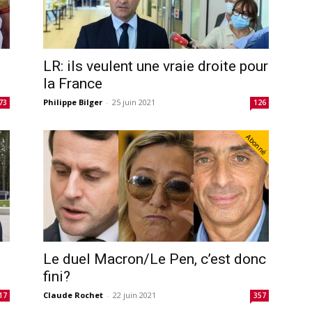
LR: ils veulent une vraie droite pour
la France
Philippe Bilger
-
25 juin 2021
73
126
Abonné
Le duel Macron/Le Pen, c’est donc
fini?
Claude Rochet
-
22 juin 2021
17
357