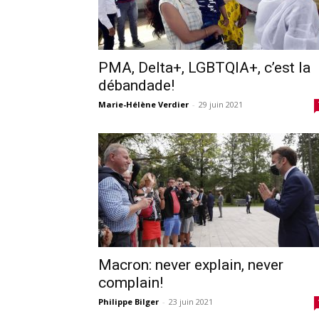
PMA, Delta+, LGBTQIA+, c’est la
débandade!
Marie-Hélène Verdier
-
29 juin 2021
Macron: never explain, never
complain!
Philippe Bilger
-
23 juin 2021