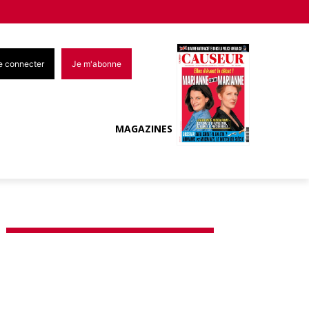
e connecter
Je m'abonne
MAGAZINES