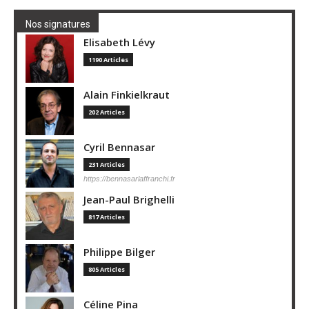
Nos signatures
Elisabeth Lévy
1190 Articles
Alain Finkielkraut
202 Articles
Cyril Bennasar
231 Articles
https://bennasarlaffranchi.fr
Jean-Paul Brighelli
817 Articles
Philippe Bilger
805 Articles
Céline Pina