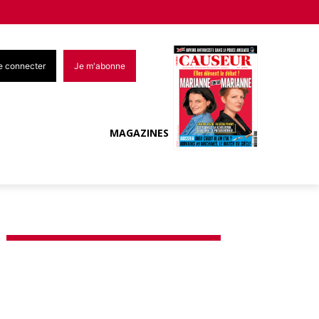
e connecter
Je m'abonne
MAGAZINES