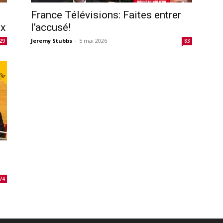
France Télévisions: Faites entrer
ux
l’accusé!
Jeremy Stubbs
-
5 mai 2026
29
83
nné
74