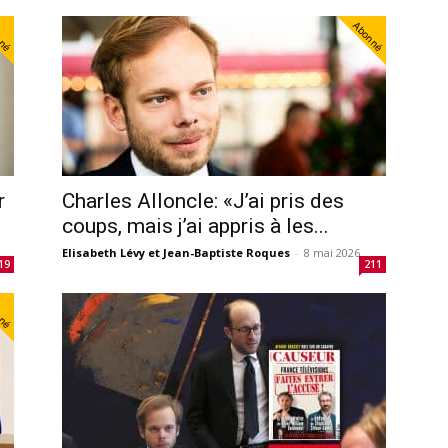
nné
Abonné
r
Charles Alloncle: «J’ai pris des
coups, mais j’ai appris à les...
Elisabeth Lévy et Jean-Baptiste Roques
-
8 mai 2026
19
211
nné