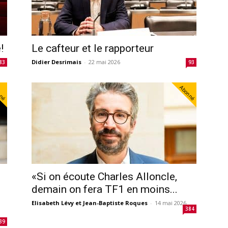
!
Le cafteur et le rapporteur
Didier Desrimais
-
22 mai 2026
83
93
nné
Abonné
,
«Si on écoute Charles Alloncle,
demain on fera TF1 en moins...
Elisabeth Lévy et Jean-Baptiste Roques
-
14 mai 2026
384
39