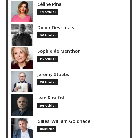
Céline Pina
273 Articles
Didier Desrimais
403 Articles
Sophie de Menthon
116 Articles
Jeremy Stubbs
351 Articles
Ivan Rioufol
301 Articles
Gilles-William Goldnadel
40 Articles