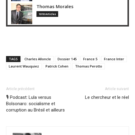
Thomas Morales
1018 Articles
TAGS
Charles Alloncle
Dossier 145
France 5
France Inter
Laurent Wauquiez
Patrick Cohen
Thomas Perotto
Article précédent
Article suivant
🎙️ Podcast: Lula versus
Le chercheur et le réel
Bolsonaro: socialisme et
corruption au Brésil et ailleurs