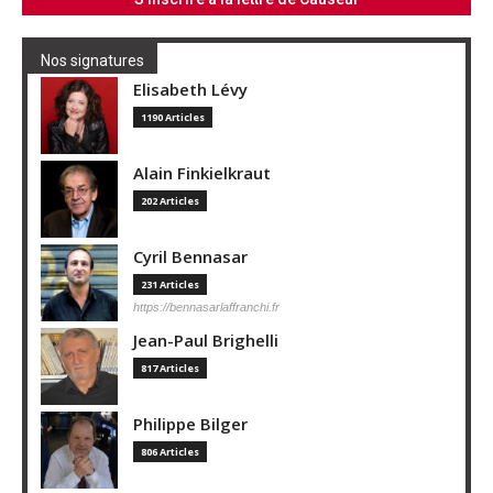
Nos signatures
Elisabeth Lévy
1190 Articles
Alain Finkielkraut
202 Articles
Cyril Bennasar
231 Articles
https://bennasarlaffranchi.fr
Jean-Paul Brighelli
817 Articles
Philippe Bilger
806 Articles