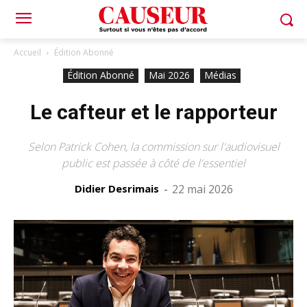
Accueil
Édition Abonné
Édition Abonné
Mai 2026
Médias
Le cafteur et le rapporteur
Selon Patrick Cohen, la commission sur l'audiovisuel
public est passée à côté de l'essentiel
Didier Desrimais
-
22 mai 2026