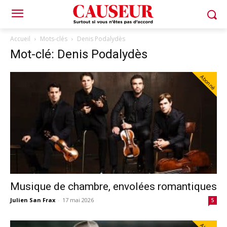
Accueil
Mots-clés
Denis Podalydès
Mot-clé: Denis Podalydès
Abonné
Musique de chambre, envolées romantiques
Julien San Frax
-
17 mai 2026
5