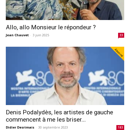
Allo, allo Monsieur le répondeur ?
Jean Chauvet
-
3 juin 2025
33
Abonné
Denis Podalydès, les artistes de gauche
commencent à me les briser...
Didier Desrimais
-
30 septembre 2023
183