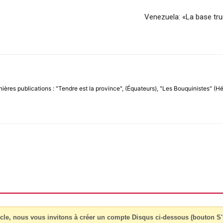
Venezuela: «La base tru
nières publications : "Tendre est la province", (Équateurs), "Les Bouquinistes" (Hé
cle, nous vous invitons à créer un compte Disqus ci-dessous (bouton S'i