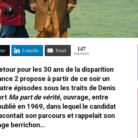
Deni
Panne
Télév
147
ter
LinkedIn
Email
PARTAGES
etour pour les 30 ans de la disparition
ance 2 propose à partir de ce soir un
atre épisodes sous les traits de Denis
ort
Ma part de vérité
, ouvrage, entre
publié en 1969, dans lequel le candidat
racontait son parcours et rappelait son
age berrichon…