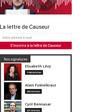
La lettre de Causeur
Nos signatures
Elisabeth Lévy
1190 Articles
Alain Finkielkraut
202 Articles
Cyril Bennasar
231 Articles