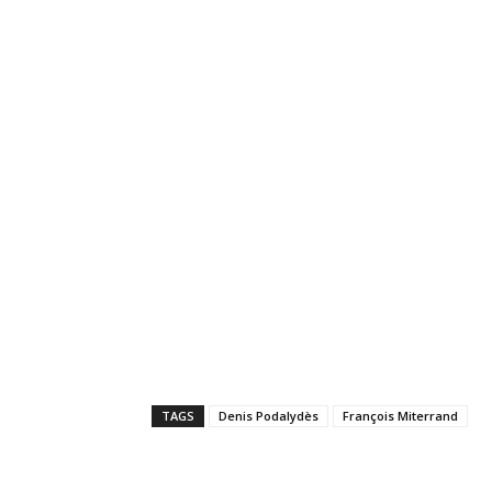
TAGS
Denis Podalydès
François Miterrand