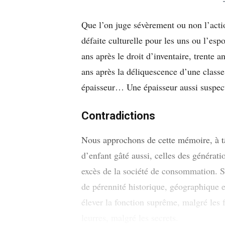
Que l’on juge sévèrement ou non l’action
défaite culturelle pour les uns ou l’e
ans après le droit d’inventaire, trente an
ans après la déliquescence d’une class
épaisseur… Une épaisseur aussi suspect
Contradictions
Nous approchons de cette mémoire, à tâ
d’enfant gâté aussi, celles des générati
excès de la société de consommation. S
de pérennité historique, géographique et
élever la fonction suprême, malgré les 
leurres, malgré les secrets.