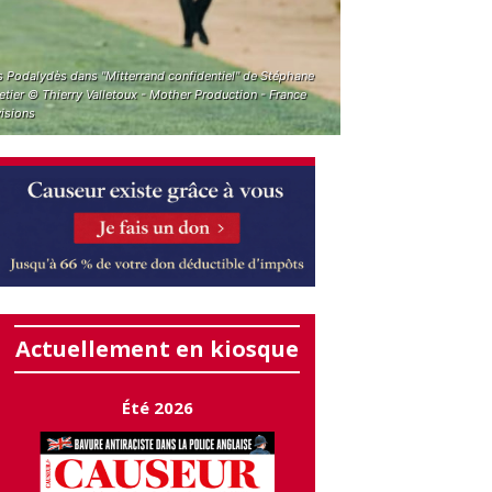
s Podalydès dans "Mitterrand confidentiel" de Stéphane
tier © Thierry Valletoux - Mother Production - France
isions
Actuellement en kiosque
Été 2026