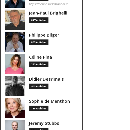
https://bennasarlaffranchi.fr
Jean-Paul Brighelli
817 Articles
Philippe Bilger
805 Articles
Céline Pina
273 Articles
Didier Desrimais
403 Articles
Sophie de Menthon
116 Articles
Jeremy Stubbs