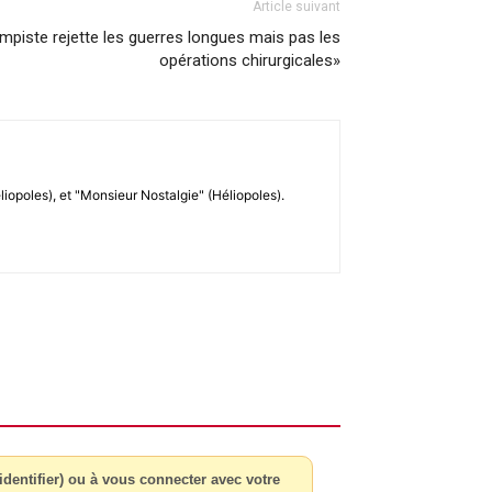
Article suivant
mpiste rejette les guerres longues mais pas les
opérations chirurgicales»
liopoles), et "Monsieur Nostalgie" (Héliopoles).
dentifier) ou à vous connecter avec votre