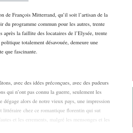
 de François Mitterrand, qu’il soit l’artisan de la
spoir du programme commun pour les autres, trente
s après la faillite des locataires de l’Elysée, trente
e politique totalement désavouée, demeure une
e que fascinante.
tons, avec des idées préconçues, avec des pudeurs
ons qui n’ont pas connu la guerre, seulement les
e dégage alors de notre vieux pays, une impression
 littéraire chez ce romantique florentin qui sut
fautes et les errements, malgré les mensonges et les