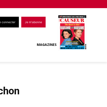
e connecter
Je m'abonne
MAGAZINES
ichon