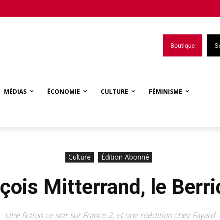
Boutique
S
MÉDIAS
ÉCONOMIE
CULTURE
FÉMINISME
Culture
Édition Abonné
çois Mitterrand, le Berr
Une fiction ce soir sur France 2, et une réédition chez Fayard