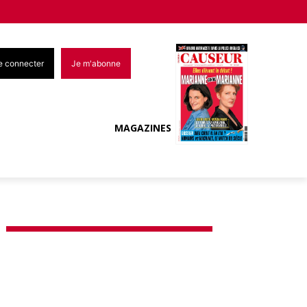
e connecter
Je m'abonne
MAGAZINES