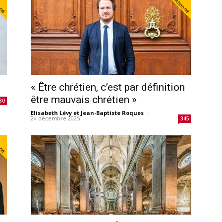
nné
Abonné
« Être chrétien, c’est par définition
être mauvais chrétien »
30
Elisabeth Lévy et Jean-Baptiste Roques
-
24 décembre 2025
345
nné