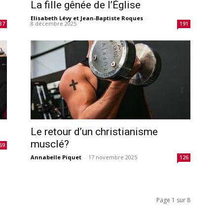
La fille gênée de l’Église
Elisabeth Lévy et Jean-Baptiste Roques
-
8 décembre 2025
37
191
Le retour d’un christianisme
musclé?
69
Annabelle Piquet
-
17 novembre 2025
126
Page 1 sur 8