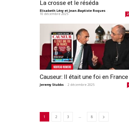
La crosse et le réséda
Elisabeth Lévy et Jean-Baptiste Roques
-
10 décembre 2025
2
Causeur: Il était une foi en France
Jeremy Stubbs
-
2 décembre 2025
...
1
2
3
8