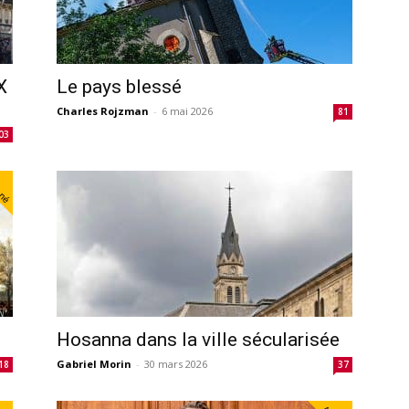
X
Le pays blessé
Charles Rojzman
-
6 mai 2026
81
03
nné
Hosanna dans la ville sécularisée
Gabriel Morin
-
30 mars 2026
18
37