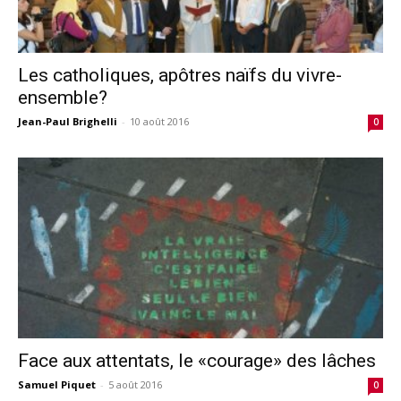
Les catholiques, apôtres naïfs du vivre-
ensemble?
Jean-Paul Brighelli
-
10 août 2016
0
Face aux attentats, le «courage» des lâches
Samuel Piquet
-
5 août 2016
0