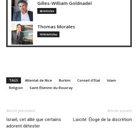
Gilles-William Goldnadel
40 Articles
Thomas Morales
1018 Articles
TAGS
Attentat de Nice
Burkini
Conseil d'Etat
Islam
Religion
Saint-Étienne-du-Rouvray
Article précédent
Article suivant
Israël, cet allié que certains
Laïcité: Éloge de la discrétion
adorent détester