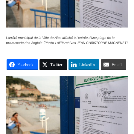
L'arrêté municipal de la Ville de Nice affiché à l'entrée d'une plage de la
promenade des Anglais (Photo : AFPArchives JEAN CHRISTOPHE MAGNENET)
Facebook
Twitter
LinkedIn
Email