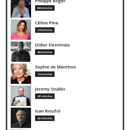
Philippe Bilger
806 Articles
Céline Pina
273 Articles
Didier Desrimais
403 Articles
Sophie de Menthon
116 Articles
Jeremy Stubbs
351 Articles
Ivan Rioufol
301 Articles