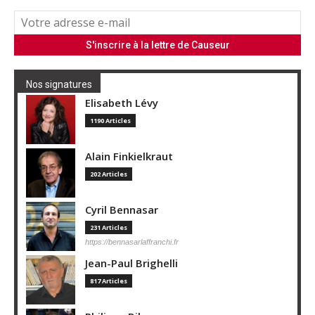
Nos signatures
Elisabeth Lévy
1190 Articles
Alain Finkielkraut
202 Articles
Cyril Bennasar
231 Articles
https://bennasarlaffranchi.fr
Jean-Paul Brighelli
817 Articles