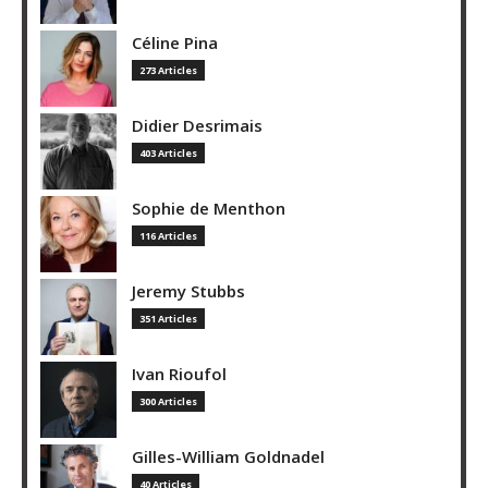
Céline Pina
273 Articles
Didier Desrimais
403 Articles
Sophie de Menthon
116 Articles
Jeremy Stubbs
351 Articles
Ivan Rioufol
300 Articles
Gilles-William Goldnadel
40 Articles