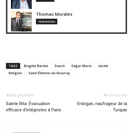
Thomas Morales
1018 Articles
TAGS
Brigitte Bardot
Daech
Edgar Morin
laïcité
Religion
Saint-Étienne-du-Rouvray
Article précédent
Article suivant
Sainte Rita: Évacuation
Erdogan, naufrageur de la
efficace d’intégristes à Paris
Turquie