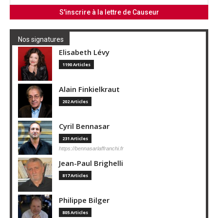
Nos signatures
Elisabeth Lévy
1190 Articles
Alain Finkielkraut
202 Articles
Cyril Bennasar
231 Articles
https://bennasarlaffranchi.fr
Jean-Paul Brighelli
817 Articles
Philippe Bilger
805 Articles