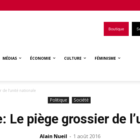
Boutique
S
MÉDIAS
ÉCONOMIE
CULTURE
FÉMINISME
 de l’unité nationale
Politique
Société
: Le piège grossier de l’
Alain Nueil
-
1 août 2016