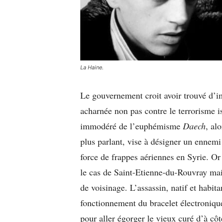
La Haine.
Le gouvernement croit avoir trouvé d’i
acharnée non pas contre le terrorisme i
immodéré de l’euphémisme
Daech
, al
plus parlant, vise à désigner un ennemi 
force de frappes aériennes en Syrie. Or
le cas de Saint-Etienne-du-Rouvray mais
de voisinage. L’assassin, natif et habita
fonctionnement du bracelet électroniqu
pour aller égorger le vieux curé d’à côt