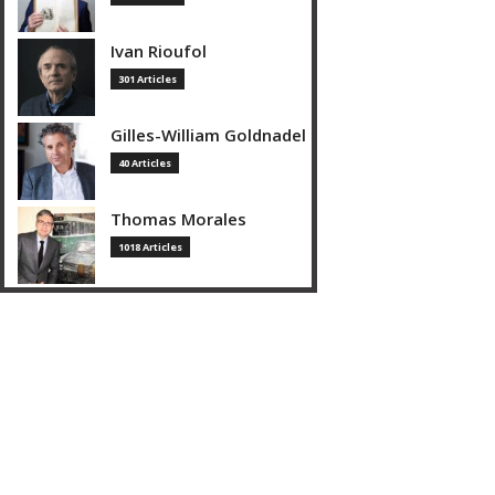
Ivan Rioufol
301 Articles
Gilles-William Goldnadel
40 Articles
Thomas Morales
1018 Articles