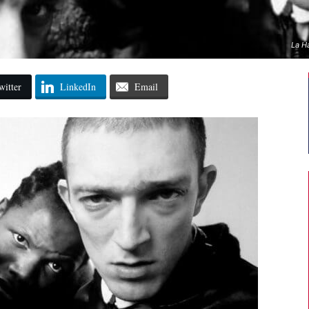
La Ha
witter
LinkedIn
Email