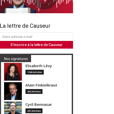
La lettre de Causeur
Nos signatures
Elisabeth Lévy
1190 Articles
Alain Finkielkraut
202 Articles
Cyril Bennasar
231 Articles