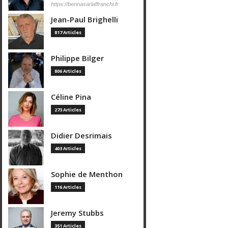
https://bennasarlaffranchi.fr
Jean-Paul Brighelli
817 Articles
Philippe Bilger
806 Articles
Céline Pina
273 Articles
Didier Desrimais
403 Articles
Sophie de Menthon
116 Articles
Jeremy Stubbs
351 Articles