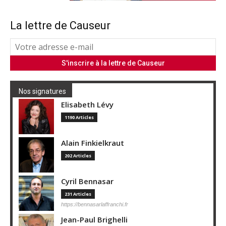
La lettre de Causeur
Nos signatures
Elisabeth Lévy
1190 Articles
Alain Finkielkraut
202 Articles
Cyril Bennasar
231 Articles
https://bennasarlaffranchi.fr
Jean-Paul Brighelli