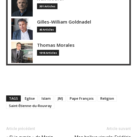
301 Articles
Gilles-William Goldnadel
40 Articles
Thomas Morales
1018 Articles
TAGS
Eglise
Islam
JMJ
Pape François
Religion
Saint-Étienne-du-Rouvray
Article précédent
Article suivant