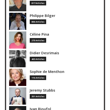
817 Articles
Philippe Bilger
806 Articles
Céline Pina
273 Articles
Didier Desrimais
403 Articles
Sophie de Menthon
116 Articles
Jeremy Stubbs
351 Articles
Ivan Rioufol