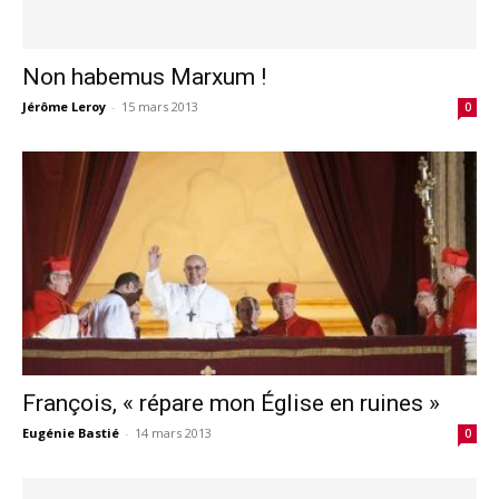
Non habemus Marxum !
Jérôme Leroy
-
15 mars 2013
0
François, « répare mon Église en ruines »
Eugénie Bastié
-
14 mars 2013
0