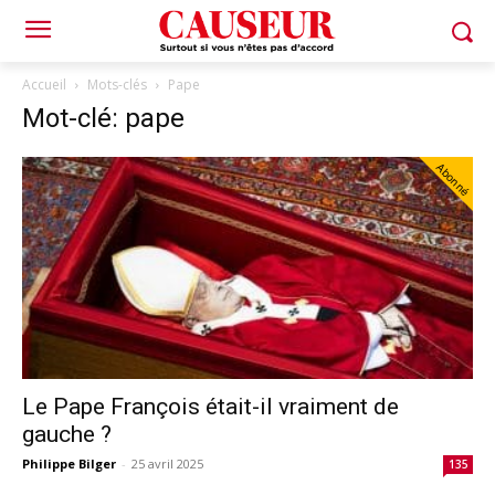
Accueil
Mots-clés
Pape
Mot-clé: pape
Abonné
Le Pape François était-il vraiment de
gauche ?
Philippe Bilger
-
25 avril 2025
135