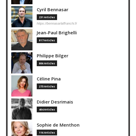
Cyril Bennasar
231 Articles
https://bennasarlaffranchi.fr
Jean-Paul Brighelli
817 Articles
Philippe Bilger
806 Articles
Céline Pina
273 Articles
Didier Desrimais
404 Articles
Sophie de Menthon
116 Articles