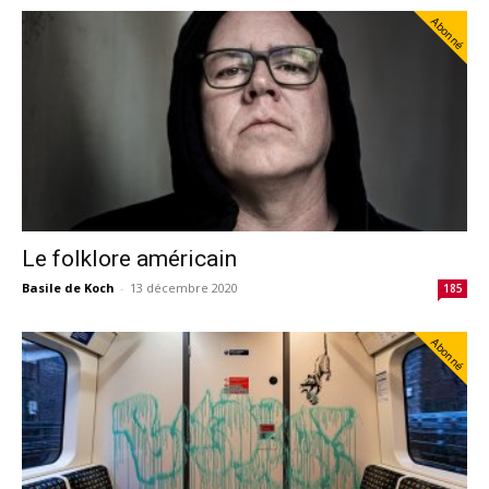
Abonné
Le folklore américain
Basile de Koch
-
13 décembre 2020
185
Abonné