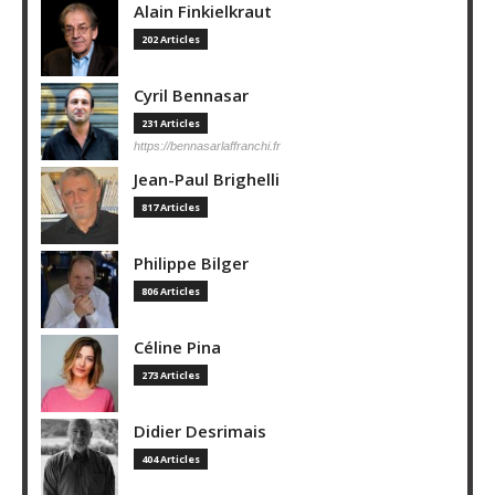
Alain Finkielkraut
202 Articles
Cyril Bennasar
231 Articles
https://bennasarlaffranchi.fr
Jean-Paul Brighelli
817 Articles
Philippe Bilger
806 Articles
Céline Pina
273 Articles
Didier Desrimais
404 Articles