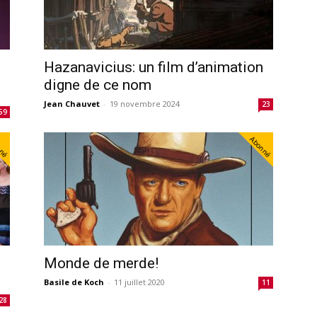
Hazanavicius: un film d’animation
digne de ce nom
Jean Chauvet
-
19 novembre 2024
23
59
nné
Abonné
Monde de merde!
Basile de Koch
-
11 juillet 2020
11
28