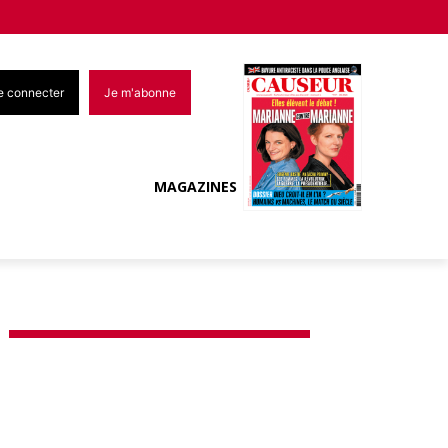
e connecter
Je m'abonne
MAGAZINES