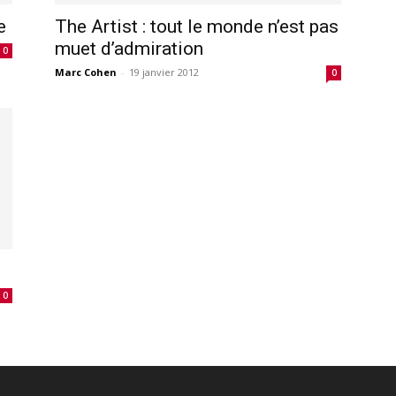
e
The Artist : tout le monde n’est pas
muet d’admiration
0
Marc Cohen
-
19 janvier 2012
0
0