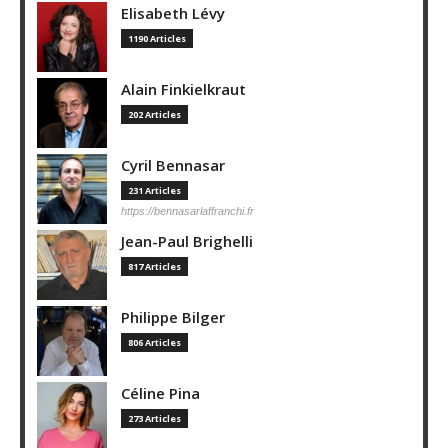
Elisabeth Lévy
1190 Articles
Alain Finkielkraut
202 Articles
Cyril Bennasar
231 Articles
https://bennasarlaffranchi.fr
Jean-Paul Brighelli
817 Articles
Philippe Bilger
806 Articles
Céline Pina
273 Articles