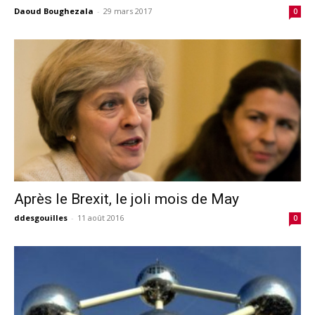
Daoud Boughezala
-
29 mars 2017
0
Après le Brexit, le joli mois de May
ddesgouilles
-
11 août 2016
0