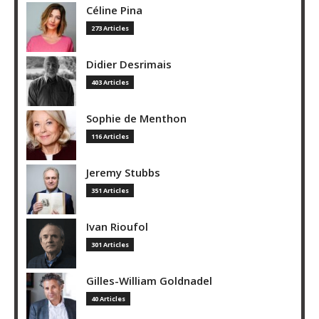
Céline Pina
273 Articles
Didier Desrimais
403 Articles
Sophie de Menthon
116 Articles
Jeremy Stubbs
351 Articles
Ivan Rioufol
301 Articles
Gilles-William Goldnadel
40 Articles