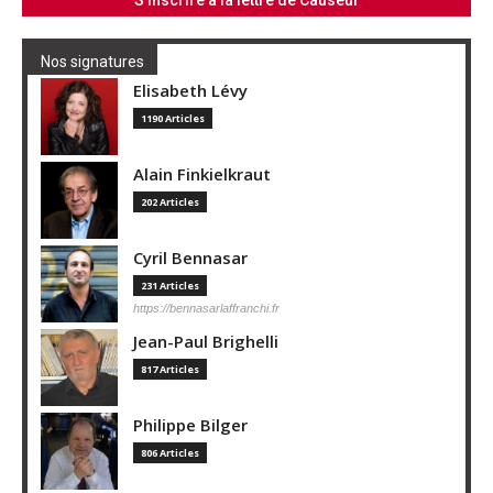
Nos signatures
Elisabeth Lévy
1190 Articles
Alain Finkielkraut
202 Articles
Cyril Bennasar
231 Articles
https://bennasarlaffranchi.fr
Jean-Paul Brighelli
817 Articles
Philippe Bilger
806 Articles