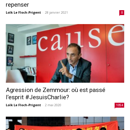
repenser
Loïk Le Floch-Prigent
-
28 janvier 2021
0
Agression de Zemmour: où est passé
l’esprit #JesuisCharlie?
Loïk Le Floch-Prigent
-
2 mai 2020
1054