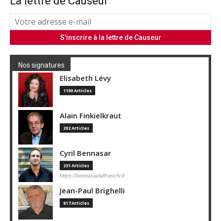
La lettre de Causeur
Nos signatures
Elisabeth Lévy
1190 Articles
Alain Finkielkraut
202 Articles
Cyril Bennasar
231 Articles
https://bennasarlaffranchi.fr
Jean-Paul Brighelli
817 Articles