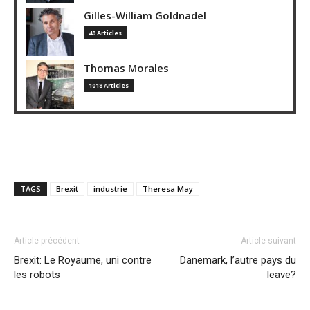
Gilles-William Goldnadel
40 Articles
Thomas Morales
1018 Articles
TAGS
Brexit
industrie
Theresa May
Article précédent
Article suivant
Brexit: Le Royaume, uni contre
Danemark, l’autre pays du
les robots
leave?