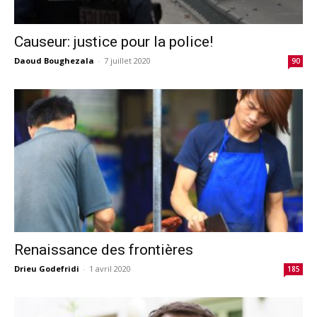
Causeur: justice pour la police!
Daoud Boughezala
-
7 juillet 2020
90
Renaissance des frontières
Drieu Godefridi
-
1 avril 2020
185