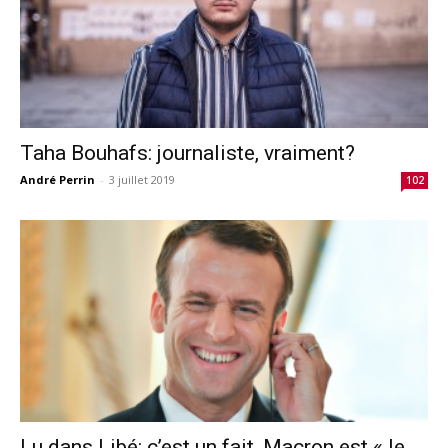
Taha Bouhafs: journaliste, vraiment?
André Perrin
-
3 juillet 2019
102
Lu dans Libé: c’est un fait, Macron est « le