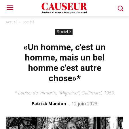
Accueil
Société
Société
«Un homme, c’est un
homme, mais un bel
homme c’est autre
chose»*
* Louise de Vilmorin, "Migraine", Gallimard, 1959.
Patrick Mandon
-
12 juin 2023