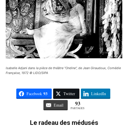
Isabelle Adjani dans la pièce de théâtre "Ondine", de Jean Giraudoux, Comédie
Française, 1972 © LIDO/SIPA
93
Facebook
Twitter
LinkedIn
93
Email
PARTAGES
Le radeau des médusés