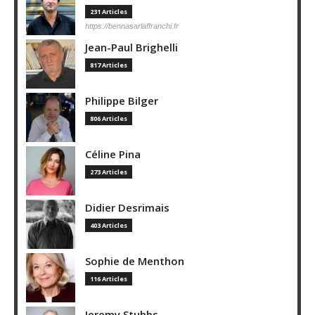
231 Articles
https://bennasarlaffranchi.fr
Jean-Paul Brighelli
817 Articles
Philippe Bilger
806 Articles
Céline Pina
273 Articles
Didier Desrimais
403 Articles
Sophie de Menthon
116 Articles
Jeremy Stubbs