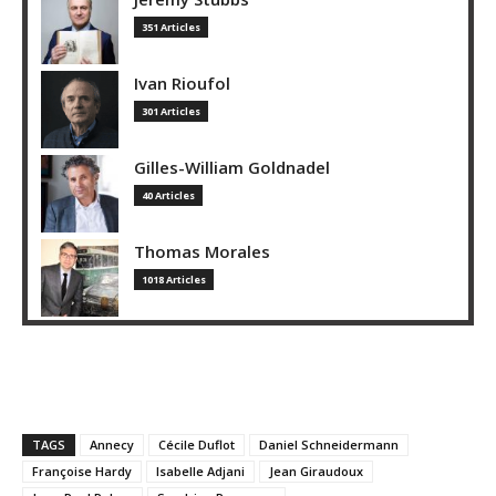
351 Articles
Ivan Rioufol
301 Articles
Gilles-William Goldnadel
40 Articles
Thomas Morales
1018 Articles
TAGS
Annecy
Cécile Duflot
Daniel Schneidermann
Françoise Hardy
Isabelle Adjani
Jean Giraudoux