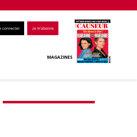
e connecter
Je m'abonne
MAGAZINES