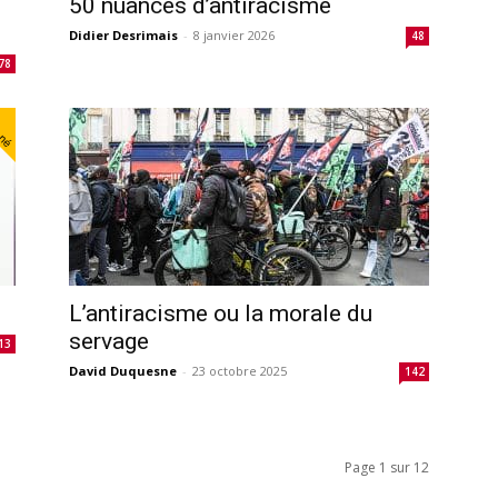
50 nuances d’antiracisme
Didier Desrimais
-
8 janvier 2026
48
78
nné
L’antiracisme ou la morale du
servage
13
David Duquesne
-
23 octobre 2025
142
Page 1 sur 12