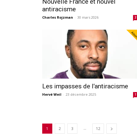
Nouvelle France et nouvel
antiracisme
Charles Rojzman
-
30 mars 2026
3
Abo
Les impasses de l’antiracisme
Hervé Weil
-
23 décembre 2025
1
...
1
2
3
12