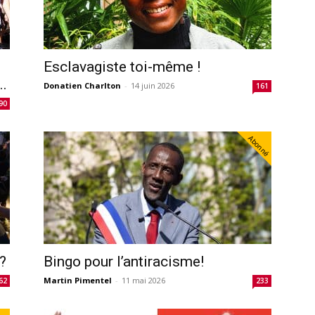
Esclavagiste toi-même !
..
Donatien Charlton
-
14 juin 2026
161
90
Abonné
?
Bingo pour l’antiracisme!
Martin Pimentel
-
11 mai 2026
62
233