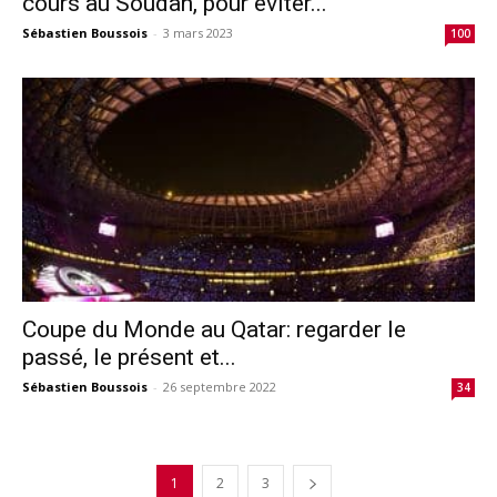
cours au Soudan, pour éviter...
Sébastien Boussois
-
3 mars 2023
100
Coupe du Monde au Qatar: regarder le
passé, le présent et...
Sébastien Boussois
-
26 septembre 2022
34
1
2
3