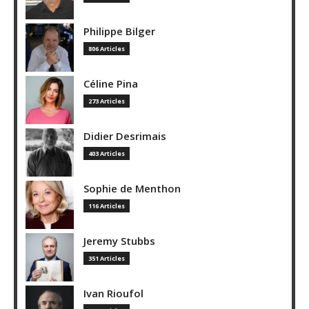
Philippe Bilger
806 Articles
Céline Pina
273 Articles
Didier Desrimais
403 Articles
Sophie de Menthon
116 Articles
Jeremy Stubbs
351 Articles
Ivan Rioufol