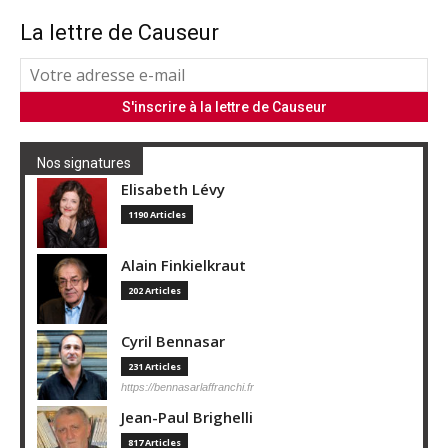
La lettre de Causeur
Nos signatures
Elisabeth Lévy
1190 Articles
Alain Finkielkraut
202 Articles
Cyril Bennasar
231 Articles
https://bennasarlaffranchi.fr
Jean-Paul Brighelli
817 Articles