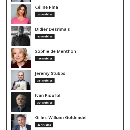
Céline Pina
273 Articles
Didier Desrimais
404 Articles
Sophie de Menthon
116 Articles
Jeremy Stubbs
351 Articles
Ivan Rioufol
301 Articles
Gilles-William Goldnadel
40 Articles