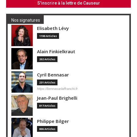
Nos signatures
Elisabeth Lévy
1190 Articles
Alain Finkielkraut
202 Articles
Cyril Bennasar
231 Articles
https://bennasarlaffranchi.fr
Jean-Paul Brighelli
817 Articles
Philippe Bilger
806 Articles