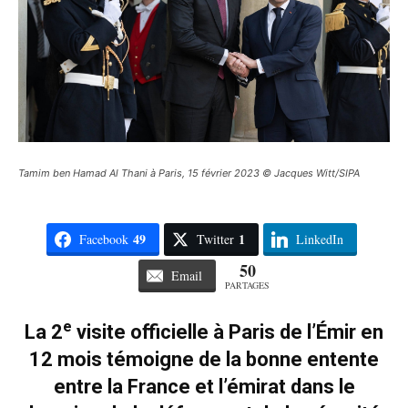
Tamim ben Hamad Al Thani à Paris, 15 février 2023 © Jacques Witt/SIPA
49
1
Facebook
Twitter
LinkedIn
50
Email
PARTAGES
e
La 2
visite officielle à Paris de l’Émir en
12 mois témoigne de la bonne entente
entre la France et l’émirat dans le