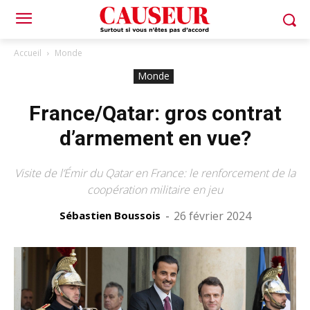
Accueil
Monde
Monde
France/Qatar: gros contrat
d’armement en vue?
Visite de l’Émir du Qatar en France: le renforcement de la
coopération militaire en jeu
Sébastien Boussois
-
26 février 2024