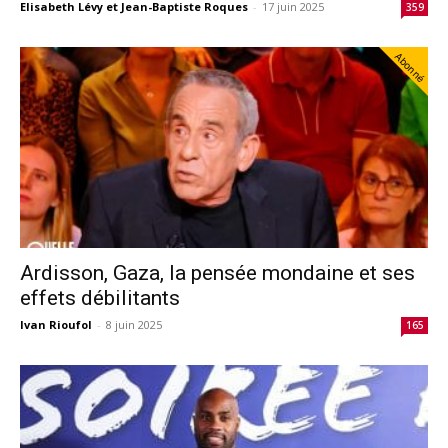
Elisabeth Lévy et Jean-Baptiste Roques
-
17 juin 2025
359
Abonné
Ardisson, Gaza, la pensée mondaine et ses
effets débilitants
Ivan Rioufol
-
8 juin 2025
165