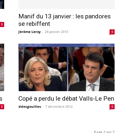
Manif du 13 janvier : les pandores
se rebiffent
0
Jérôme Leroy
-
24 janvier 2013
0
s
Copé a perdu le débat Valls-Le Pen
ddesgouilles
-
7 décembre 2012
0
0
Page 2 sur 7