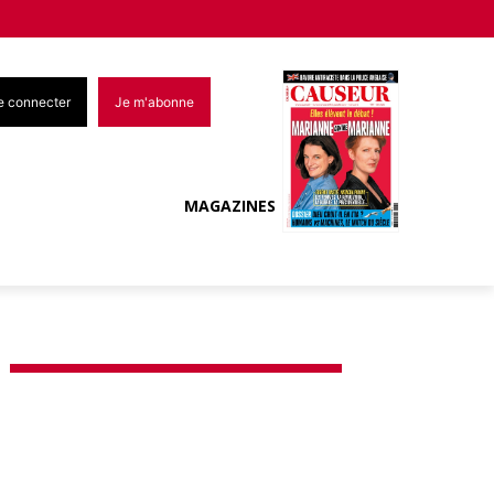
e connecter
Je m'abonne
MAGAZINES