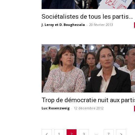
Sociétalistes de tous les partis…
J. Leroy et D. Boughezala
-
20 février 2013
Trop de démocratie nuit aux parti
Luc Rosenzweig
-
12 décembre 2012
...
1
2
3
7