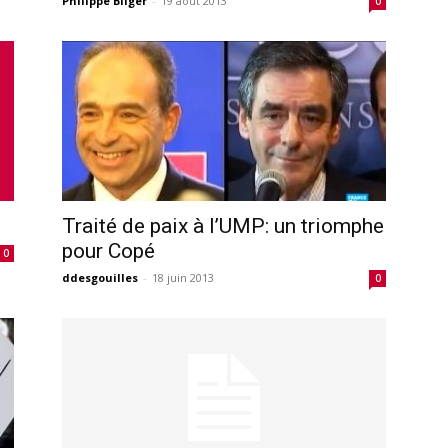
Philippe Bilger
-
19 août 2013
0
Traité de paix à l’UMP: un triomphe
pour Copé
0
ddesgouilles
-
18 juin 2013
0