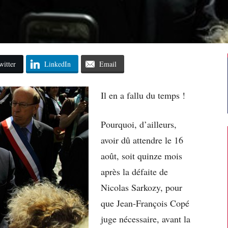
witter
LinkedIn
Email
Il en a fallu du temps !
Pourquoi, d’ailleurs,
avoir dû attendre le 16
août, soit quinze mois
après la défaite de
Nicolas Sarkozy, pour
que Jean-François Copé
juge nécessaire, avant la