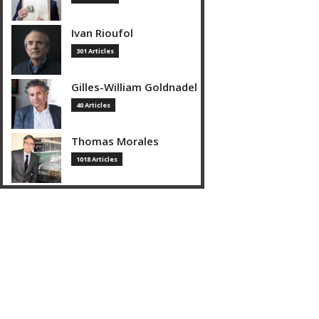
Ivan Rioufol
301 Articles
Gilles-William Goldnadel
40 Articles
Thomas Morales
1018 Articles