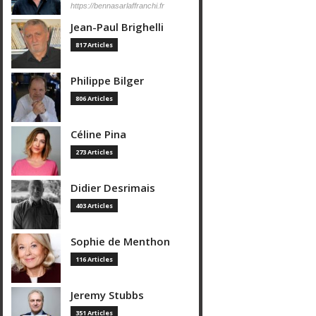
https://bennasarlaffranchi.fr
Jean-Paul Brighelli
817 Articles
Philippe Bilger
806 Articles
Céline Pina
273 Articles
Didier Desrimais
403 Articles
Sophie de Menthon
116 Articles
Jeremy Stubbs
351 Articles