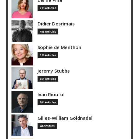
Céline Pina
273 Articles
Didier Desrimais
403 Articles
Sophie de Menthon
116 Articles
Jeremy Stubbs
351 Articles
Ivan Rioufol
301 Articles
Gilles-William Goldnadel
40 Articles