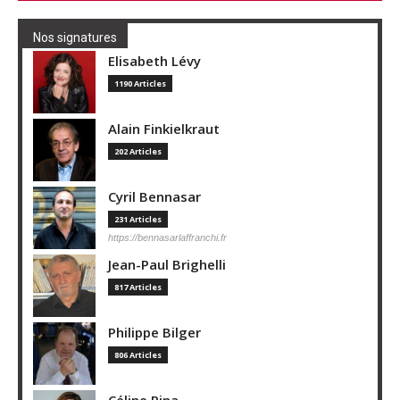
Nos signatures
Elisabeth Lévy
1190 Articles
Alain Finkielkraut
202 Articles
Cyril Bennasar
231 Articles
https://bennasarlaffranchi.fr
Jean-Paul Brighelli
817 Articles
Philippe Bilger
806 Articles