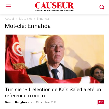
Accueil
Mots-clés
Ennahda
Mot-clé: Ennahda
Tunisie : « L’élection de Kaïs Saïed a été un
référendum contre...
Daoud Boughezala
-
19 octobre 2019
130