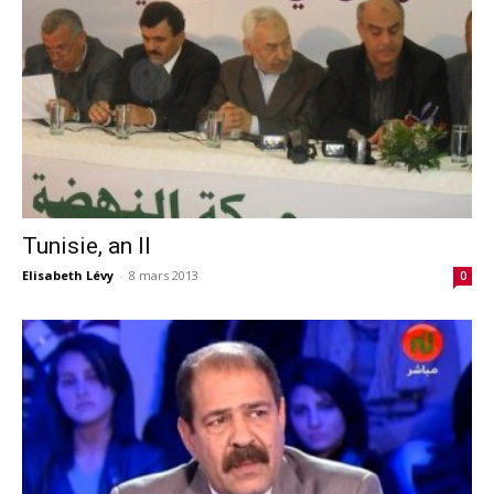
Tunisie, an II
Elisabeth Lévy
-
8 mars 2013
0