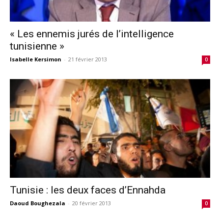
« Les ennemis jurés de l’intelligence
tunisienne »
Isabelle Kersimon
-
21 février 2013
0
Tunisie : les deux faces d’Ennahda
Daoud Boughezala
-
20 février 2013
0