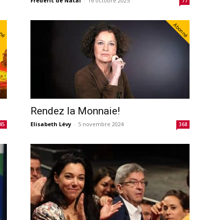
Frederic de Natal
-
16 octobre 2025
77
nné
Abonné
Rendez la Monnaie!
Elisabeth Lévy
-
5 novembre 2024
45
368