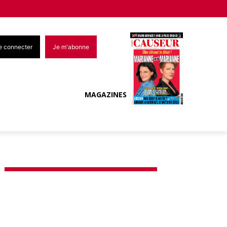
e connecter
Je m'abonne
MAGAZINES