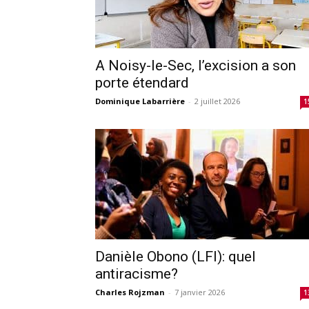
A Noisy-le-Sec, l’excision a son
porte étendard
Dominique Labarrière
-
2 juillet 2026
1
Danièle Obono (LFI): quel
antiracisme?
Charles Rojzman
-
7 janvier 2026
1