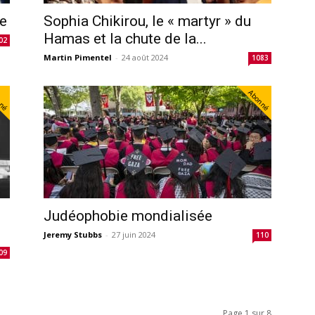
se
Sophia Chikirou, le « martyr » du
Hamas et la chute de la...
02
Martin Pimentel
-
24 août 2024
1083
nné
Abonné
Judéophobie mondialisée
Jeremy Stubbs
-
27 juin 2024
110
09
Page 1 sur 8