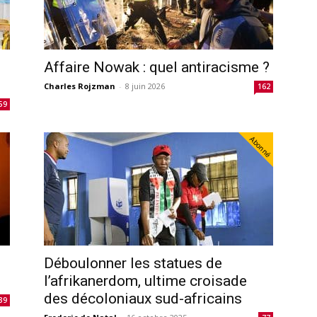
Affaire Nowak : quel antiracisme ?
Charles Rojzman
-
8 juin 2026
162
59
Abonné
Déboulonner les statues de
l’afrikanerdom, ultime croisade
des décoloniaux sud-africains
39