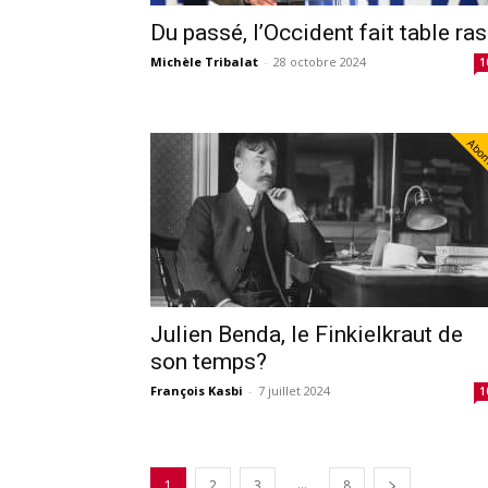
Du passé, l’Occident fait table ra
Michèle Tribalat
-
28 octobre 2024
1
Abo
Julien Benda, le Finkielkraut de
son temps?
François Kasbi
-
7 juillet 2024
1
...
1
2
3
8