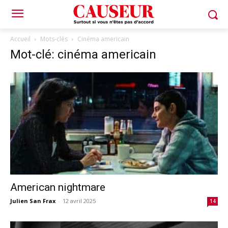
Accueil
Mots-clés
Cinéma americain
Mot-clé: cinéma americain
American nightmare
Julien San Frax
-
12 avril 2025
14