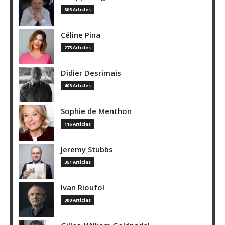
805 Articles
Céline Pina
273 Articles
Didier Desrimais
403 Articles
Sophie de Menthon
116 Articles
Jeremy Stubbs
351 Articles
Ivan Rioufol
300 Articles