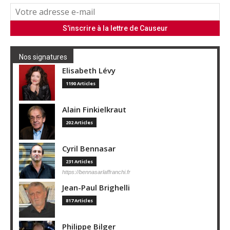
Nos signatures
Elisabeth Lévy
1190 Articles
Alain Finkielkraut
202 Articles
Cyril Bennasar
231 Articles
https://bennasarlaffranchi.fr
Jean-Paul Brighelli
817 Articles
Philippe Bilger