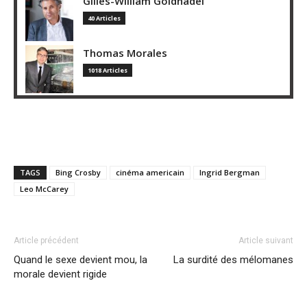
Gilles-William Goldnadel
40 Articles
Thomas Morales
1018 Articles
TAGS
Bing Crosby
cinéma americain
Ingrid Bergman
Leo McCarey
Article précédent
Article suivant
Quand le sexe devient mou, la
La surdité des mélomanes
morale devient rigide