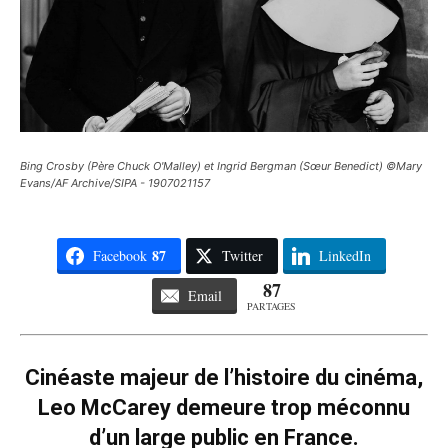
Bing Crosby (Père Chuck O'Malley) et Ingrid Bergman (Sœur Benedict) ©Mary
Evans/AF Archive/SIPA - 1907021157
87
Facebook
Twitter
LinkedIn
87
Email
PARTAGES
Cinéaste majeur de l’histoire du cinéma,
Leo McCarey demeure trop méconnu
d’un large public en France.