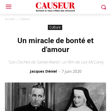
Accueil
Culture
Culture
Un miracle de bonté et
d’amour
"Les Cloches de Sainte-Marie", un film de Leo McCarey
Jacques Déniel
-
7 juin 2020