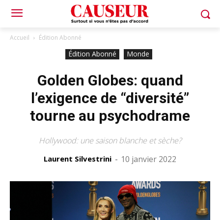
Accueil
Édition Abonné
Édition Abonné
Monde
Golden Globes: quand
l’exigence de “diversité”
tourne au psychodrame
Hollywood: une saison blanche et sèche?
Laurent Silvestrini
-
10 janvier 2022