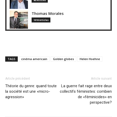
40 Articles
Thomas Morales
1018 Articles
TAGS
cinéma americain
Golden globes
Helen Hoehne
Article précédent
Article suivant
Théorie du genre: quand toute
La guerre fait rage entre deux
la société est une «micro-
collectifs féministes: combien
agression»
de «féminicides» en
perspective?