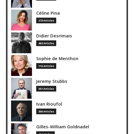
Céline Pina
273 Articles
Didier Desrimais
403 Articles
Sophie de Menthon
116 Articles
Jeremy Stubbs
351 Articles
Ivan Rioufol
300 Articles
Gilles-William Goldnadel