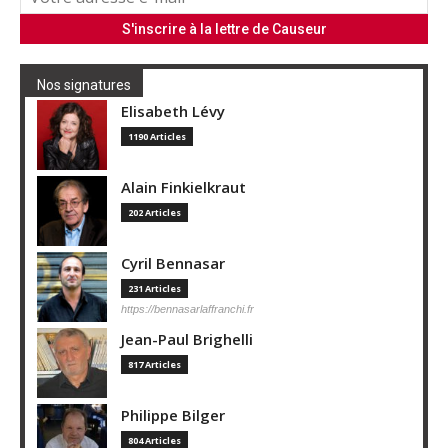
Nos signatures
Elisabeth Lévy
1190 Articles
Alain Finkielkraut
202 Articles
Cyril Bennasar
231 Articles
https://bennasarlaffranchi.fr
Jean-Paul Brighelli
817 Articles
Philippe Bilger
804 Articles