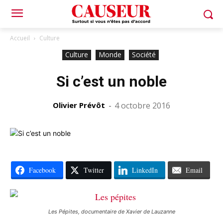
Accueil
Culture
Culture
Monde
Société
Si c’est un noble
Olivier Prévôt
-
4 octobre 2016
Facebook
Twitter
LinkedIn
Email
Les Pépites, documentaire de Xavier de Lauzanne