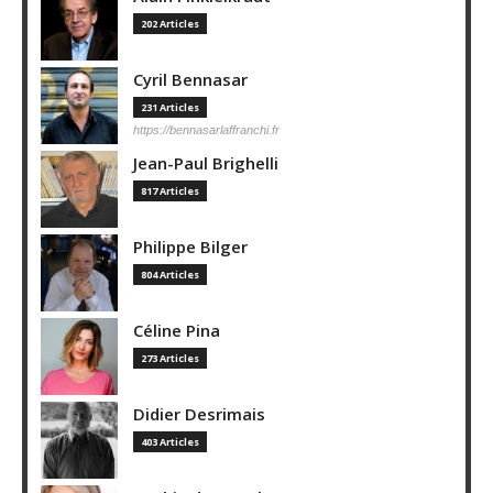
202 Articles
Cyril Bennasar
231 Articles
https://bennasarlaffranchi.fr
Jean-Paul Brighelli
817 Articles
Philippe Bilger
804 Articles
Céline Pina
273 Articles
Didier Desrimais
403 Articles