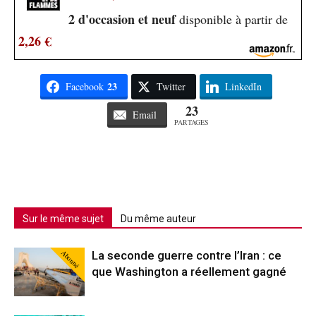
2 d'occasion et neuf
disponible à partir de
2,26 €
23
Facebook
Twitter
LinkedIn
23
Email
PARTAGES
Sur le même sujet
Du même auteur
Abonné
La seconde guerre contre l’Iran : ce
que Washington a réellement gagné