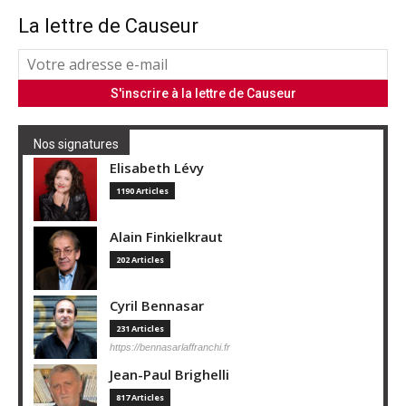
La lettre de Causeur
Nos signatures
Elisabeth Lévy
1190 Articles
Alain Finkielkraut
202 Articles
Cyril Bennasar
231 Articles
https://bennasarlaffranchi.fr
Jean-Paul Brighelli
817 Articles