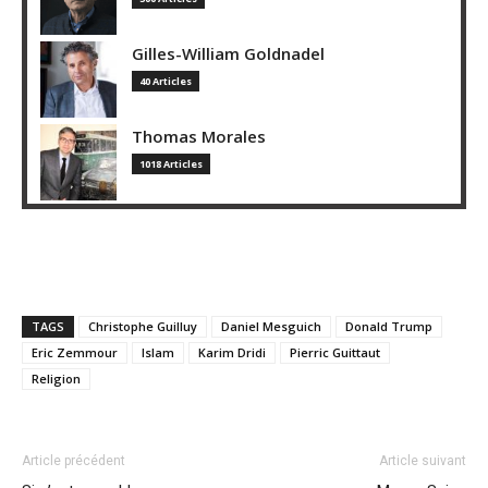
Gilles-William Goldnadel
40 Articles
Thomas Morales
1018 Articles
TAGS
Christophe Guilluy
Daniel Mesguich
Donald Trump
Eric Zemmour
Islam
Karim Dridi
Pierric Guittaut
Religion
Article précédent
Article suivant