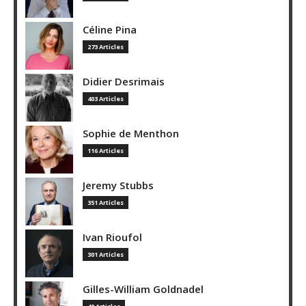
Céline Pina
273 Articles
Didier Desrimais
403 Articles
Sophie de Menthon
116 Articles
Jeremy Stubbs
351 Articles
Ivan Rioufol
301 Articles
Gilles-William Goldnadel