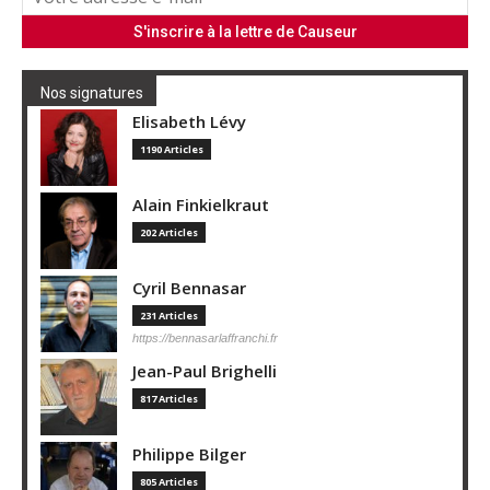
Nos signatures
Elisabeth Lévy
1190 Articles
Alain Finkielkraut
202 Articles
Cyril Bennasar
231 Articles
https://bennasarlaffranchi.fr
Jean-Paul Brighelli
817 Articles
Philippe Bilger
805 Articles