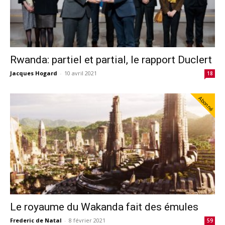
Rwanda: partiel et partial, le rapport Duclert
Jacques Hogard
-
10 avril 2021
18
Abonné
Le royaume du Wakanda fait des émules
Frederic de Natal
-
8 février 2021
59