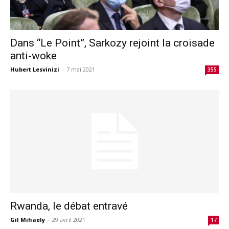
Dans “Le Point”, Sarkozy rejoint la croisade
anti-woke
Hubert Lesvinizi
-
7 mai 2021
355
Rwanda, le débat entravé
Gil Mihaely
-
29 avril 2021
17