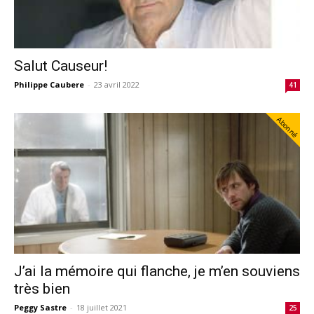
Salut Causeur!
Philippe Caubere
-
23 avril 2022
41
Abonné
J’ai la mémoire qui flanche, je m’en souviens
très bien
Peggy Sastre
-
18 juillet 2021
25