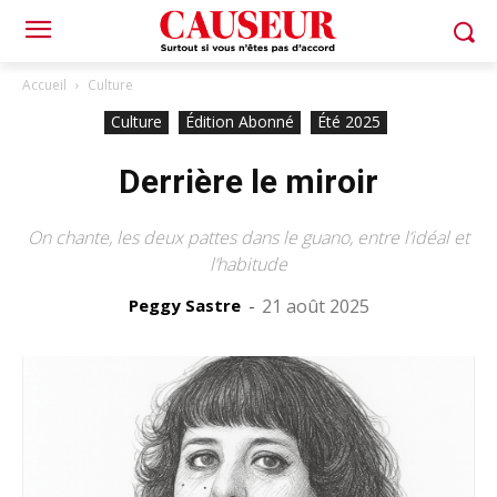
Accueil
Culture
Culture
Édition Abonné
Été 2025
Derrière le miroir
On chante, les deux pattes dans le guano, entre l’idéal et
l’habitude
Peggy Sastre
-
21 août 2025