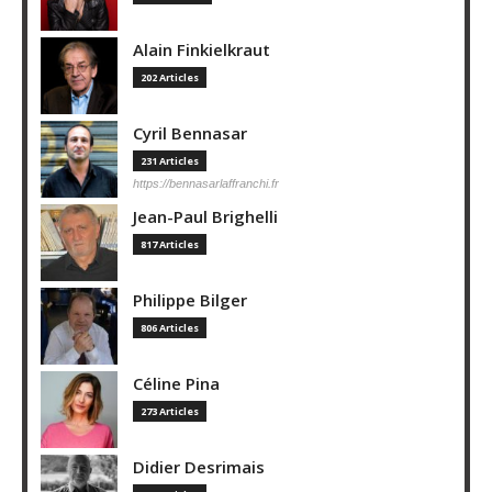
Alain Finkielkraut
202 Articles
Cyril Bennasar
231 Articles
https://bennasarlaffranchi.fr
Jean-Paul Brighelli
817 Articles
Philippe Bilger
806 Articles
Céline Pina
273 Articles
Didier Desrimais