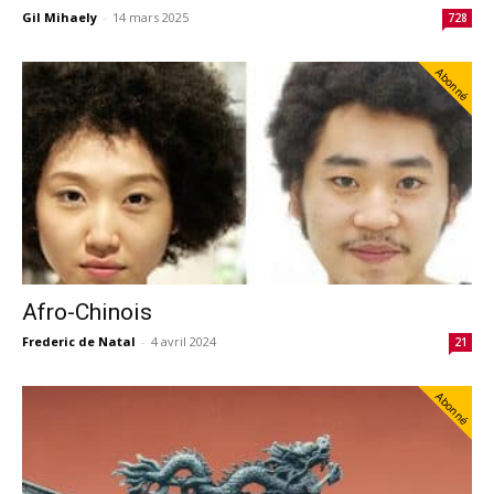
Gil Mihaely
-
14 mars 2025
728
Abonné
Afro-Chinois
Frederic de Natal
-
4 avril 2024
21
Abonné