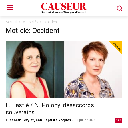
Accueil
Mots-clés
Occident
Mot-clé: Occident
Abonné
E. Bastié / N. Polony: désaccords
souverains
Elisabeth Lévy et Jean-Baptiste Roques
-
10 juillet 2026
143