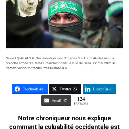
Sayyid Qutb © D.R. Des membres des Brigades Izz-Al Din Al-Qassam, la
branche armée du Hamas, marchent dans la ville de Gaza, 22 mai 2021 ©
Ramez Habboub/Pacific Press/Shut/SIPA
48
23
6
Facebook
Twitter
LinkedIn
124
47
Email
PARTAGES
Notre chroniqueur nous explique
comment la culpabilité occidentale est