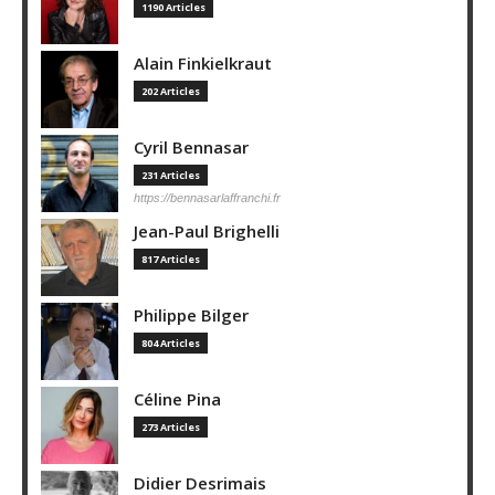
1190 Articles
Alain Finkielkraut
202 Articles
Cyril Bennasar
231 Articles
https://bennasarlaffranchi.fr
Jean-Paul Brighelli
817 Articles
Philippe Bilger
804 Articles
Céline Pina
273 Articles
Didier Desrimais