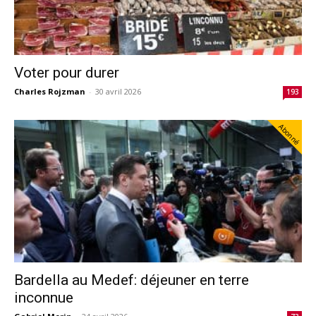
Voter pour durer
Charles Rojzman
-
30 avril 2026
193
Abonné
Bardella au Medef: déjeuner en terre
inconnue