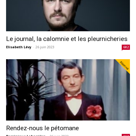
Le journal, la calomnie et les pleurnicheries
Elisabeth Lévy
-
26 juin 2023
682
Abonné
Rendez-nous le pétomane