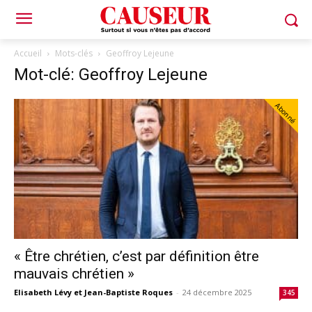
Accueil
Mots-clés
Geoffroy Lejeune
Mot-clé: Geoffroy Lejeune
Abonné
« Être chrétien, c’est par définition être
mauvais chrétien »
Elisabeth Lévy et Jean-Baptiste Roques
-
24 décembre 2025
345