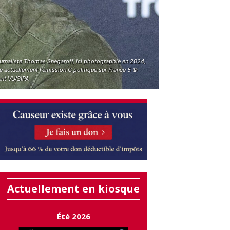
ournaliste Thomas Snégaroff, ici photographié en 2024,
 actuellement l'émission C politique sur France 5 ©
ent VU/SIPA
Actuellement en kiosque
Été 2026