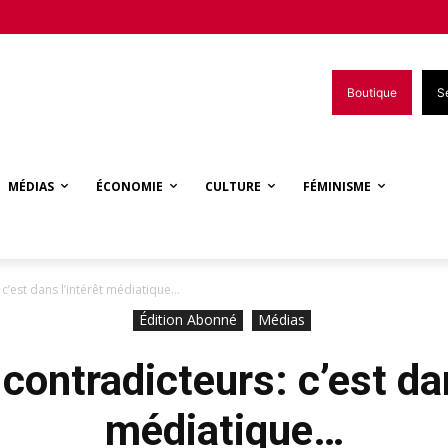
Boutique
S
MÉDIAS
ÉCONOMIE
CULTURE
FÉMINISME
: c’est dans l’intérêt médiatique…
Édition Abonné
Médias
 contradicteurs: c’est da
médiatique…