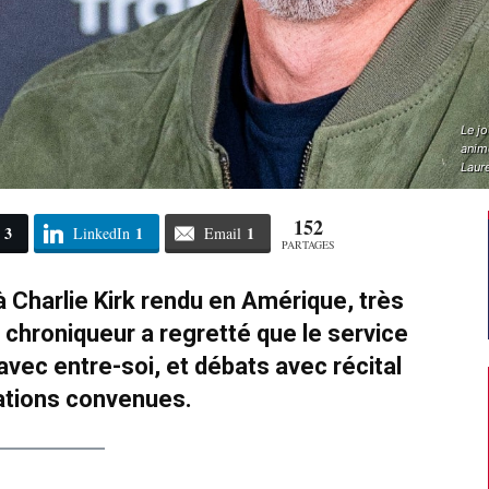
Le j
anime
Laur
152
3
1
1
LinkedIn
Email
PARTAGES
 Charlie Kirk rendu en Amérique, très
hroniqueur a regretté que le service
avec entre-soi, et débats avec récital
ations convenues.