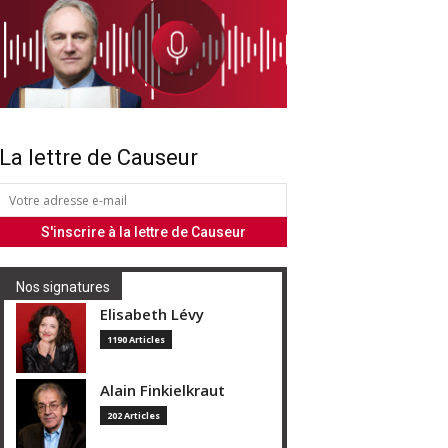
La lettre de Causeur
Nos signatures
Elisabeth Lévy
1190 Articles
Alain Finkielkraut
202 Articles