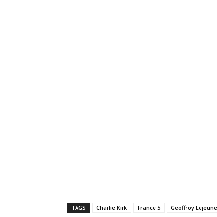
TAGS
Charlie Kirk
France 5
Geoffroy Lejeune