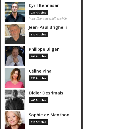
Cyril Bennasar
231 Articles
https://bennasarlaffranchi.fr
Jean-Paul Brighelli
817 Articles
Philippe Bilger
805 Articles
Céline Pina
273 Articles
Didier Desrimais
403 Articles
Sophie de Menthon
116 Articles