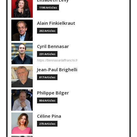
1190 Articles
Alain Finkielkraut
202 Articles
Cyril Bennasar
231 Articles
https://bennasarlaffranchi.fr
Jean-Paul Brighelli
817 Articles
Philippe Bilger
804 Articles
Céline Pina
273 Articles