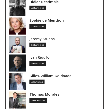
Didier Desrimais
403 Articles
Sophie de Menthon
116 Articles
Jeremy Stubbs
351 Articles
Ivan Rioufol
300 Articles
Gilles-William Goldnadel
40 Articles
Thomas Morales
1018 Articles