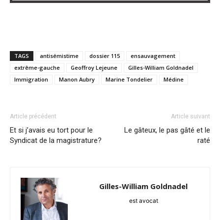
TAGS
antisémistime
dossier 115
ensauvagement
extrême-gauche
Geoffroy Lejeune
Gilles-William Goldnadel
Immigration
Manon Aubry
Marine Tondelier
Médine
Article précédent
Article suivant
Et si j’avais eu tort pour le
Le gâteux, le pas gâté et le
Syndicat de la magistrature?
raté
Gilles-William Goldnadel
est avocat