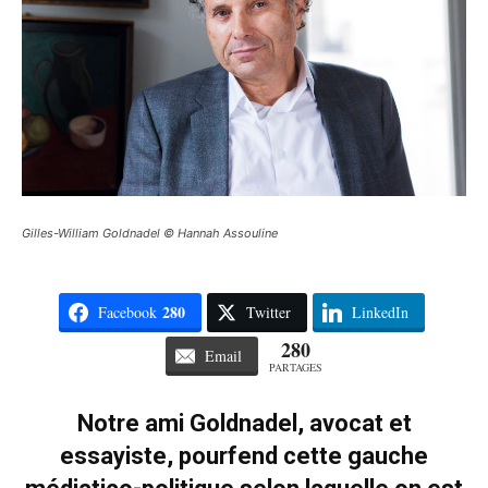
Gilles-William Goldnadel © Hannah Assouline
280
Facebook
Twitter
LinkedIn
280
Email
PARTAGES
Notre ami Goldnadel, avocat et
essayiste, pourfend cette gauche