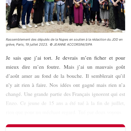
Rassemblement des députés de la Nupes en soutien à la rédaction du JDD en
grève, Paris, 19 juillet 2023. © JEANNE ACCORSINI/SIPA
Je sais que j’ai tort. Je devrais m’en ficher et pour
mieux dire m’en foutre. Mais j’ai un mauvais goût
d’août amer au fond de la bouche. Il semblerait qu’il
n’y ait rien à faire. Nos idées ont gagné mais rien n’a
changé. Une grande partie des Français ignorent qui est
Enzo. Ce jeune de 15 ans a été tué à la fin de juillet,
rien que pour un méchant regard. Tué par deux voyous